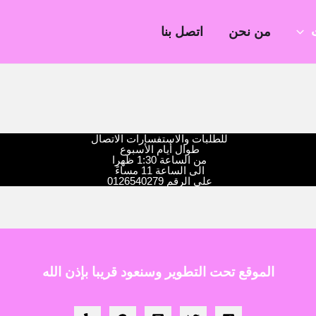
من نحن
اتصل بنا
للطلبات والاستفسارات الاتصال
طوال أيام الأسبوع
من الساعة 1:30 ظهرا
الى الساعة 11 مساءً
على الرقم 0126540279
الموقع تحت التطوير وسنعود قريبا بإذن الله